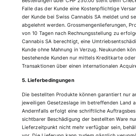
Bestellungen über CHF 250.00 steht beim Check
Falle das der Kunde eine Kostenpflichtige Versa
der Kunde bei Swiss Cannabis SA meldet und se
abgelehnt werden. Grossmengenlieferungen, Proj
von 10 Tagen nach Rechnungsstellung zu erfolgen,
Cannabis SA berechtigt, eine Umtriebsentschädig
Kunde ohne Mahnung in Verzug. Neukunden könne
bestehende Kunden nur mittels Kreditkarte oder
Transaktionen über einen internationalen Acqui
5. Lieferbedingungen
Die bestellten Produkte können garantiert nur a
jeweiligen Gesetzeslage im betreffenden Land 
Andernfalls erfolgt eine schriftliche Auftragsbe
sichtbarer Beschädigung der bestellten Ware nur
Lieferzeitpunkt nicht mehr verfügbar sein, beh
vor. Die Lieferung kann zudem gänzlich verunmög