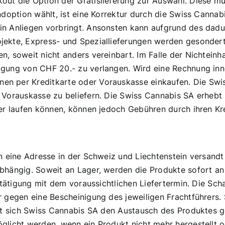
out die Option der Gratislieferung zur Auswahl. Diese 
ndoption wählt, ist eine Korrektur durch die Swiss Canna
in Anliegen vorbringt. Ansonsten kann aufgrund des da
ekte, Express- und Speziallieferungen werden gesondert 
 soweit nicht anders vereinbart. Im Falle der Nichteinhal
ung von CHF 20.- zu verlangen. Wird eine Rechnung innerh
n per Kreditkarte oder Vorauskasse einkaufen. Die Swis
 Vorauskasse zu beliefern. Die Swiss Cannabis SA erhebt 
rer laufen können, können jedoch Gebühren durch ihren K
n eine Adresse in der Schweiz und Liechtenstein versandt
abhängig. Soweit an Lager, werden die Produkte sofort a
stätigung mit dem voraussichtlichen Liefertermin. Die Sch
 gegen eine Bescheinigung des jeweiligen Frachtführers. 
ält sich Swiss Cannabis SA den Austausch des Produktes g
licht werden, wenn ein Produkt nicht mehr hergestellt ode